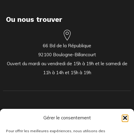
Ou nous trouver
66 Bd de la République
92100 Boulogne-Billancourt
Ouvert du mardi au vendredi de 15h à 19h et le samedi de
11h à 14h et 15h à 19h
Indépendants et passionnés, nous produisons et distribuons depuis
Gérer le consentement
toujours des pépites musicales, dont des vinyles rares et exclusifs.
Pour offrir les meilleures expériences, nous utilisons des