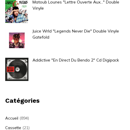
Matoub Lounes "Lettre Ouverte Aux..." Double
Vinyle
39,00
€
Juice Wrld "Legends Never Die" Double Vinyle
Gatefold
40,00
€
Addictive "En Direct Du Bendo 2" Cd Digipack
5,00
€
Catégories
(894)
Accueil
(21)
Cassette