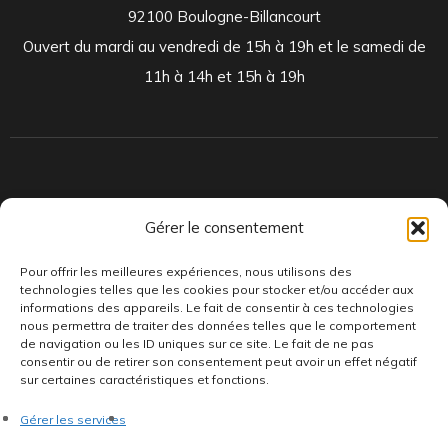
92100 Boulogne-Billancourt
Ouvert du mardi au vendredi de 15h à 19h et le samedi de
11h à 14h et 15h à 19h
Indépendants et passionnés, nous produisons et distribuons depuis
Gérer le consentement
toujours des pépites musicales, dont des vinyles rares et exclusifs.
Pour offrir les meilleures expériences, nous utilisons des
technologies telles que les cookies pour stocker et/ou accéder aux
informations des appareils. Le fait de consentir à ces technologies
nous permettra de traiter des données telles que le comportement
de navigation ou les ID uniques sur ce site. Le fait de ne pas
consentir ou de retirer son consentement peut avoir un effet négatif
sur certaines caractéristiques et fonctions.
©AddictiveStore installé par
Argraphic
•
Politique de
Gérer les services
confidentialité
•
Conditions générales
•