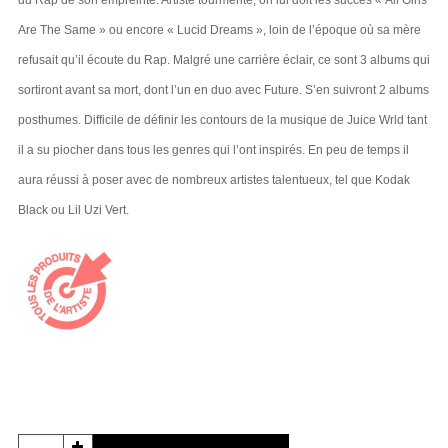
du Rap de son empreinte. Artiste tourmenté, on lui doit les succès « All Girls
Are The Same » ou encore « Lucid Dreams », loin de l’époque où sa mère
refusait qu’il écoute du Rap. Malgré une carrière éclair, ce sont 3 albums qui
sortiront avant sa mort, dont l’un en duo avec Future. S’en suivront 2 albums
posthumes. Difficile de définir les contours de la musique de Juice Wrld tant
il a su piocher dans tous les genres qui l’ont inspirés. En peu de temps il
aura réussi à poser avec de nombreux artistes talentueux, tel que Kodak
Black ou Lil Uzi Vert.