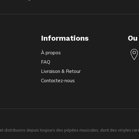
Informations
Ou
À propos
FAQ
Livraison & Retour
Contactez-nous
distribuons depuis toujours des pépites musicales, dont des vinyles rares