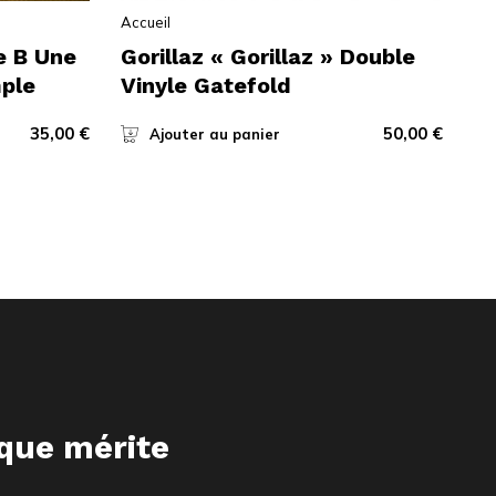
Accueil
e B Une
Gorillaz « Gorillaz » Double
mple
Vinyle Gatefold
35,00
€
50,00
€
Ajouter au panier
ique mérite