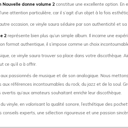
on Nouvelle donne volume 2
constitue une excellente option. En 
une attention particulière, car il s’agit d’un objet à la fois esthét
autre occasion, ce vinyle saura séduire par son authenticité et sa 
e 2
représente bien plus qu’un simple album. Il incarne une expéri
son format authentique, il s’impose comme un choix incontournabl
ue, ce vinyle saura trouver sa place dans votre discothèque. Ains
ce qu’il a à offrir.
aux passionnés de musique et de son analogique. Nous mettons 
 aux références incontournables du rock, du jazz et de la soul. 
 avertis qu’aux amateurs souhaitant enrichir leur discothèque.
r du vinyle, en valorisant la qualité sonore, l’esthétique des poch
conseils experts, une sélection rigoureuse et une passion sincèr