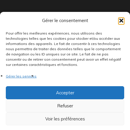
Indépendants et passionnés, nous produisons et distribuons depuis
Gérer le consentement
toujours des pépites musicales, dont des vinyles rares et exclusifs.
Pour offrir les meilleures expériences, nous utilisons des
technologies telles que les cookies pour stocker et/ou accéder aux
informations des appareils. Le fait de consentir à ces technologies
nous permettra de traiter des données telles que le comportement
de navigation ou les ID uniques sur ce site. Le fait de ne pas
consentir ou de retirer son consentement peut avoir un effet négatif
sur certaines caractéristiques et fonctions.
©AddictiveStore installé par
Argraphic
•
Politique de
Gérer les services
confidentialité
•
Conditions générales
•
Politique de cookies
•
Termes & Condition
•
Mentions légales
Accepter
Refuser
Voir les préférences