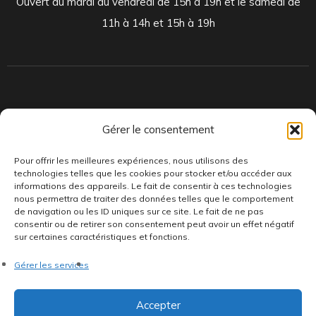
Ouvert du mardi au vendredi de 15h à 19h et le samedi de
11h à 14h et 15h à 19h
Indépendants et passionnés, nous produisons et distribuons depuis
Gérer le consentement
toujours des pépites musicales, dont des vinyles rares et exclusifs.
Pour offrir les meilleures expériences, nous utilisons des
technologies telles que les cookies pour stocker et/ou accéder aux
informations des appareils. Le fait de consentir à ces technologies
nous permettra de traiter des données telles que le comportement
de navigation ou les ID uniques sur ce site. Le fait de ne pas
consentir ou de retirer son consentement peut avoir un effet négatif
sur certaines caractéristiques et fonctions.
©AddictiveStore installé par
Argraphic
•
Politique de
Gérer les services
confidentialité
•
Conditions générales
•
Politique de cookies
•
Termes & Condition
•
Mentions légales
Accepter