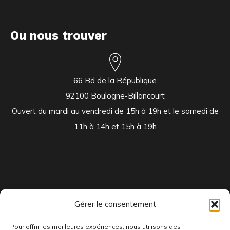
Ou nous trouver
66 Bd de la République
92100 Boulogne-Billancourt
Ouvert du mardi au vendredi de 15h à 19h et le samedi de
11h à 14h et 15h à 19h
Indépendants et passionnés, nous produisons et distribuons depuis
Gérer le consentement
toujours des pépites musicales, dont des vinyles rares et exclusifs.
Pour offrir les meilleures expériences, nous utilisons des