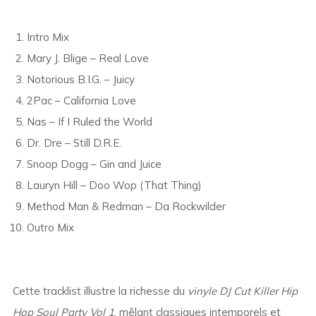
Intro Mix
Mary J. Blige – Real Love
Notorious B.I.G. – Juicy
2Pac – California Love
Nas – If I Ruled the World
Dr. Dre – Still D.R.E.
Snoop Dogg – Gin and Juice
Lauryn Hill – Doo Wop (That Thing)
Method Man & Redman – Da Rockwilder
Outro Mix
Cette tracklist illustre la richesse du
vinyle DJ Cut Killer Hip
Hop Soul Party Vol 1
, mêlant classiques intemporels et